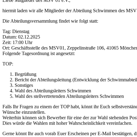
Liebe Mitglieder des MSV 01 e.V.,
hiermit laden wir alle Mitglieder der Abteilung Schwimmen des MSV 
Die Abteilungsversammlung findet wie folgt statt:
Tag: Dienstag
Datum: 02.12.2025
Zeit: 17:00 Uhr
Ort: Geschäftsstelle des MSV01, Zeppelinstraße 106, 41065 Mönche
Folgende Tagesordnung ist angesetzt:
TOP:
Begrüßung
Bericht der Abteilungsleitung (Entwicklung der Schwimmabtei
Sonstiges
Wahl des Abteilungsleiters Schwimmen
Wahl des stellvertretenden Abteilungsleiters Schwimmen
Falls Ihr Fragen zu einem der TOP habt, könnt ihr Euch selbstverst
Wünsche einzustellen.
Weiterhin können sich Bewerber für eine der zur Wahl stehenden Pos
Dies würde die Wahlen mit hoher Wahrscheinlichkeit vereinfachen.
Gerne könnt Ihr auch vorab Euer Erscheinen per E-Mail bestätigen, 